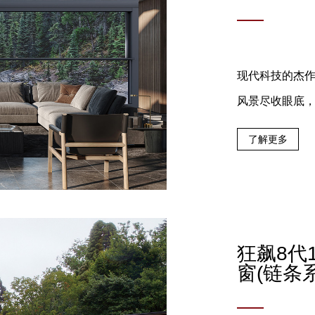
现代科技的杰
风景尽收眼底
了解更多
狂飙8代
窗(链条