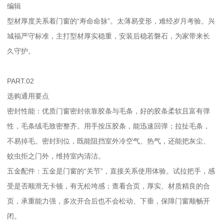
编辑
型材厚度关系着门窗的“寿命命脉”。太薄易变形，难经岁月考验。兴
城福严守标准，主打型材厚实稳重，安装后稳若磐石，为家带来长
久守护。
PART.02
选购通用要点
密封性能：优质门窗密封依靠胶条与毛条，好的胶条柔软且富有弹
性，毛条绒毛致密整齐。用手按压胶条，能迅速回弹；拉扯毛条，
不易掉毛。密封到位，既能阻挡室外冷空气、热气，还能把灰尘、
蚊虫拒之门外，维持室内清洁。
五金配件：五金是门窗的“关节”，直接关系使用体验。试拉把手，感
受是否顺滑无卡顿，有无松垮感；查看合页，厚实、材质精良的合
页，承重能力强，多次开合后也不会松动、下垂，保障门窗顺畅开
闭。